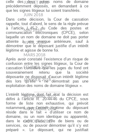
celle des deux autres noms de domaine
JUILLET 2018
précédemment déposés, en demandant à ce
que les signes litigieux lui soient transférés.
JUIN 2018
Dans cette décision, la Cour de cassation
rappelle, tout d’abord, le sens de la règle prévue
à l’article L.45-2 du Code des postes et
MAI 2018
communication électroniques (CPCE), selon
laquelle un nom de domaine ne doit pas porter
atteinte à une marque antérieure, sauf à
AVRIL 2018
démontrer que le déposant justifie d’un intérêt
légitime et agisse de bonne foi.
MARS 2018
Après avoir constaté l’existence d’un risque de
confusion entre les signes litigieux, la Cour de
FEVRIER 2018
cassation considère que les juges du fond ont
souverainement retenu que la société
déposante ne disposait d’aucun intérêt légitime
JANVIER 2018
dès lors qu’elle « ne démontrait pas une
exploitation des noms de domaine litigieux ».
L’intérêt légitime dont fait état la décision est
DECEMBRE 2017
défini à l’article R. 20-44-46 du CPCE, sous
forme de liste non exhaustive, qui prévoit
notamment que l’intérêt légitime du déposant
NOVEMBRE 2017
réside dans le fait « d’utiliser ce nom de
domaine, ou un nom identique ou apparenté,
OCTOBRE 2017
dans le cadre d’une offre de biens ou de
services, ou de pouvoir démontrer qu’il s’y est
préparé ». Le déposant, qui ne justifiait