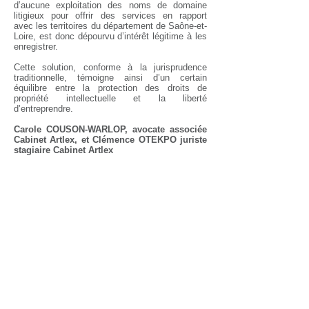
d’aucune exploitation des noms de domaine
litigieux pour offrir des services en rapport
avec les territoires du département de Saône-et-
Loire, est donc dépourvu d’intérêt légitime à les
enregistrer.
Cette solution, conforme à la jurisprudence
traditionnelle, témoigne ainsi d’un certain
équilibre entre la protection des droits de
propriété intellectuelle et la liberté
d’entreprendre.
Carole COUSON-WARLOP, avocate associée
Cabinet Artlex, et Clémence OTEKPO juriste
stagiaire Cabinet Artlex
# Propriété Intellectuelle, droit des marques,
noms de domaine, cybersquatting,
collectivité territoriale, intérêt légitime,
usage, exploitation