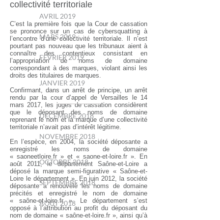
collectivité territoriale
AVRIL 2019
C’est la première fois que la Cour de cassation
se prononce sur un cas de cybersquatting à
MARS 2019
l’encontre d’une collectivité territoriale. Il n’est
pourtant pas nouveau que les tribunaux aient à
connaître des contentieux consistant en
FEVRIER 2019
l’appropriation de noms de domaine
correspondant à des marques, violant ainsi les
droits des titulaires de marques.
JANVIER 2019
Confirmant, dans un arrêt de principe, un arrêt
rendu par la cour d’appel de Versailles le 14
mars 2017, les juges de cassation considèrent
que le déposant des noms de domaine
DECEMBRE 2018
reprenant le nom et la marque d’une collectivité
territoriale n’avait pas d’intérêt légitime.
NOVEMBRE 2018
En l’espèce, en 2004, la société déposante a
enregistré les noms de domaine
« saoneetloire.fr » et « saone-et-loire.fr ». En
OCTOBRE 2018
août 2011, le département Saône-et-Loire a
déposé la marque semi-figurative « Saône-et-
Loire le département ». En juin 2012, la société
SEPTEMBRE 2018
déposante a renouvelé les noms de domaine
précités et enregistré le nom de domaine
« saône-et-loire.fr ». Le département s’est
AOÛT 2018
opposé à l’attribution au profit du déposant du
nom de domaine « saône-et-loire.fr », ainsi qu’à