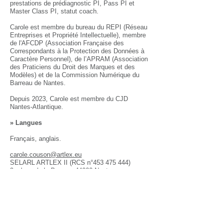
prestations de prédiagnostic PI, Pass PI et
Master Class PI, statut coach.
Carole est membre du bureau du REPI (Réseau
Entreprises et Propriété Intellectuelle), membre
de l'AFCDP (Association Française des
Correspondants à la Protection des Données à
Caractère Personnel), de l’APRAM (Association
des Praticiens du Droit des Marques et des
Modèles) et de la Commission Numérique du
Barreau de Nantes.
Depuis 2023, Carole est membre du CJD
Nantes-Atlantique.
​» Langues
Français, anglais.
carole.couson@artlex.eu
SELARL ARTLEX II (RCS n°
453 475 444)
2, place de la Bourse, 44000 Nantes