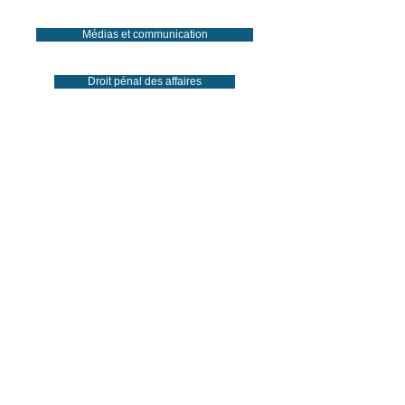
Médias et communication
Droit pénal des affaires
Procédures collectives
Cession d'entreprises et financement
Politique de cookies du site
Politique de confidentialité
contact@artlex.eu
+33 (0)2 51 89 74 20
© 2024
Mentions légales et crédits
- © Artlex