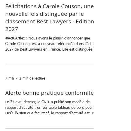
17 juin
1 min de lecture
Félicitations à Carole Couson, une
nouvelle fois distinguée par le
classement Best Lawyers - Edition
2027
#ActuArtlex : Nous avons le plaisir d’annoncer que
Carole Couson, est à nouveau référencée dans l’édition
2027 de Best Lawyers en France. Elle est distinguée
cette année pour son expertise dans trois domaines :
Intellectual Property Law, Media Law et Privacy and
Data Security Law. Nous remercions nos clients pour
leur confiance renouvelée, ainsi que l’ensemble de
notre équipe pour son engagement au quotidien. 🔗
7 mai
2 min de lecture
Découvrez les résultats du classement :
https://www.bestlawye
Alerte bonne pratique conformité
Le 27 avril dernier, la CNIL a publié son modèle de
rapport d’activité : un véritable tableau de bord pour le
DPO. 📝Bien que facultatif, le rapport d’activité est un
outil précieux : c’est pourquoi l’Autorité invite