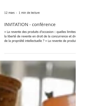
12 mars
1 min de lecture
INVITATION - conférence
« La revente des produits d’occasion : quelles limites à
la liberté de revente en droit de la concurrence et droit
de la propriété intellectuelle ? » La revente de produits
d’occasion connaît une croissance spectaculaire,
alimentée par les plateformes numériques et les
nouveaux usages de consommation. Mais cette
expansion soulève des enjeux juridiques majeurs pour
les fournisseurs et distributeurs : peuvent-ils interdire
ou encadrer la revente ? Quelles limites à l’épuiseme