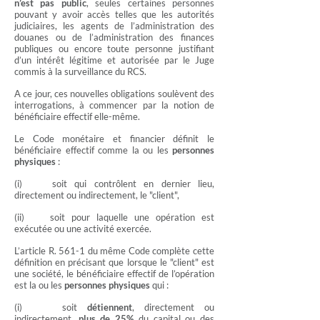
n’est pas public
, seules certaines personnes
pouvant y avoir accès telles que les autorités
judiciaires, les agents de l’administration des
douanes ou de l’administration des finances
publiques ou encore toute personne justifiant
d’un intérêt légitime et autorisée par le Juge
commis à la surveillance du RCS.
A ce jour, ces nouvelles obligations soulèvent des
interrogations, à commencer par la notion de
bénéficiaire effectif elle-même.
Le Code monétaire et financier définit le
bénéficiaire effectif comme la ou les
personnes
physiques
:
(i) soit qui contrôlent en dernier lieu,
directement ou indirectement, le "client",
(ii) soit pour laquelle une opération est
exécutée ou une activité exercée.
L’article R. 561-1 du même Code complète cette
définition en précisant que lorsque le "client" est
une société, le bénéficiaire effectif de l’opération
est la ou les
personnes physiques
qui :
(i) soit
détiennent
, directement ou
indirectement,
plus de 25%
du capital ou des