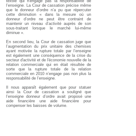
textile qui n'engage pas la responsabilité de
l’enseigne. La Cour de cassation précise même
que le donneur d’ordre n’a pu que répercuter
cette diminution « dans la mesure où un
donneur d’ordre ne peut être contraint de
maintenir un niveau d’activité auprès de son
sous-traitant lorsque le marché lui-même
diminue ».
En second lieu, la Cour de cassation juge que
l’augmentation du prix unitaire des chemises
ayant motivée la rupture totale par l’enseigne
est également une conséquence de la crise du
secteur d'activité et de l'économie nouvelle de la
relation commerciale qui en était résultée de
sorte que la rupture totale de la relation
commerciale en 2010 n’engage pas non plus la
responsabilité de l’enseigne.
Il nous apparaît également que pour statuer
ainsi la Cour de cassation a souligné que
l’enseigne donneur d’ordre avait proposé une
aide financière une aide financière pour
compenser les baisses de volume.
Roland Rinaldo, avocat, Cabinet Artlex Nantes
Guillaume Masson, avocat, Cabinet Artlex Nantes