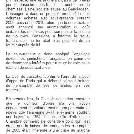
En l’espèce, une enseigne française de prêt-à-
porter masculin sous-traitait la confection de
chemises à une société située au Bangladesh.
L’enseigne a dans un premier temps réduit les
volumes achetés aux sous-traitants courant
2008, puis début 2010, alors que le sous-traitant
avait annoncé une augmentation du coût
unitaire des chemises pour compenser la baisse
de volumes, l’enseigne a informé le sous-
traitant qu’il ne lui était plus possible de se
fournir auprès de lui.
Le sous-traitant a donc assigné l’enseigne
devant les juridictions françaises en paiement
de dommages-intérêts pour rupture brutale de la
relation de sous-traitance.
La Cour de cassation confirme l’arrêt de la Cour
d’appel de Paris qui a débouté le sous-traitant
de l’ensemble de ses demandes, en ces
termes :
En premier lieu, la Cour de cassation constate
que le donneur d’ordre n’a pris aucun
engagement de volume envers son partenaire et
relevé que l’enseigne avait elle-même souffert
une baisse de 15% de son chiffre d’affaire. La
Chambre commerciale considère donc qu’il est
établi que la baisse de commandes à compter
de 2008 était inhérente à une crise du marché