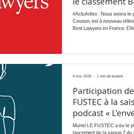
le classement B
Edition 2027
#ActuArtlex : Nous avons le 
Couson, est à nouveau référ
Best Lawyers en France. Elle est distinguée cette année
pour son expertise dans trois
Property Law, Media Law et 
Law. Nous remercions nos clients pour leur confiance
renouvelée, ainsi que l’ense
son engagement au quotidien. 🔗 Découvrez les résul
du classement : https://www
4 nov. 2025
1 min de lecture
Participation de
FUSTEC à la sai
podcast « L’enve
proposée par le
Muriel LE FUSTEC a eu le pla
lancement de la saison 2 du 