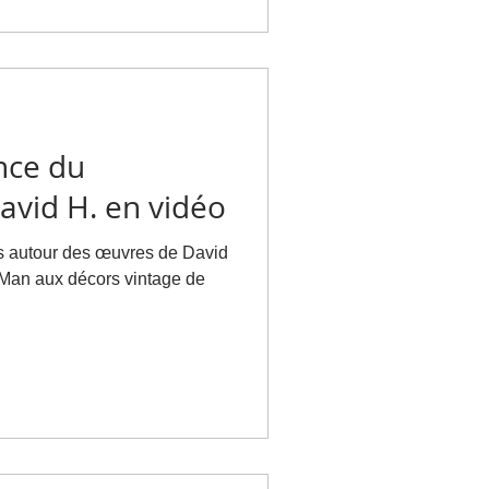
e complet
cliquant sur ce lien :
ogrammation-2025/ #Artlex
ure #
nce du
avid H. en vidéo
utour des œuvres de David