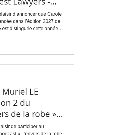
est Lawyers -
plaisir d’annoncer que Carole
encée dans l’édition 2027 de
 domaines : Intellectual
Privacy and Data Security
mble de notre équipe pour
tats
.bestlawye
 Muriel LE
son 2 du
rs de la robe »
 Barreau de
isir de participer au
podcast « L’envers de la robe