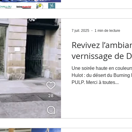
assistance juridique de proximité. Le programm
du festival est à découvrir en 
https://lesberniquesenfolie.fr/pr
#LesBerniquesEnFolie #Cult
7 juil. 2025
1 min de lecture
Revivez l’ambia
vernissage de D
Une soirée haute en couleurs a
Hulot : du désert du Burning Man aux décors vintage de
PULP. Merci à toutes...