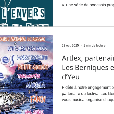
Nantes
», une série de podcasts pro
Nantes et réalisée par Pop’ Média. À travers ce 
parole est donnée à celles et
profession d’avocat au quotidien. Dans ce 
épisode, Muriel LE FUSTEC r
débuts dans un grand cabinet 
de sa propre struct
23 oct. 2025
1 min de lecture
Artlex, partenai
Les Berniques en
d’Yeu
Fidèle à notre engagement p
partenaire du festival Les Be
vous musical organisé chaque a
présence sur l’île ne se limit
avons ouvert un cabinet seco