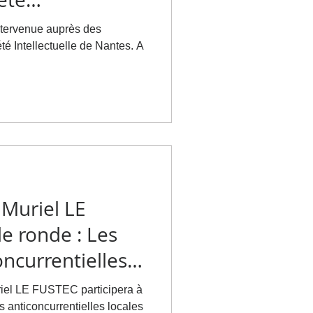
e Nantes sur la
ntervenue auprès des
ontrefaçon
é Intellectuelle de Nantes. A
 Muriel LE
le ronde : Les
oncurrentielles
risques
riel LE FUSTEC participera à
les entreprises ?
s anticoncurrentielles locales