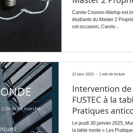
Intellectuelle d
Carole Couson-Warlop est i
preuve de la c
étudiants du Master 2 Propriét
cet occasion, Carole...
22 janv. 2025
1 min de lecture
Intervention de
FUSTEC à la tab
Pratiques antic
locales : Quels 
Le jeudi 30 janvier 2025, Mu
juridiques pour 
la table ronde « Les Pratique