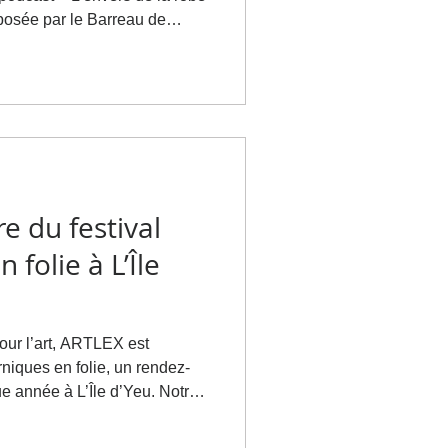
posée par le Barreau de
podcast, la
 ceux qui exercent la
premier
evient sur son parcours, ses
international à la création
ure. Elle évoqu
re du festival
 folie à L’Île
our l’art, ARTLEX est
rniques en folie, un rendez-
nnée à L’Île d’Yeu. Notre
e pas à ce partenariat. Nous y
ndaire pour offrir une