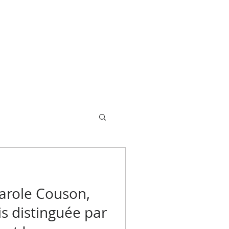
ACTUALITES
CONTACT
Carole Couson,
is distinguée par