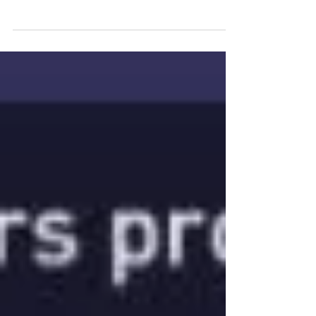
La revue juridique américaine Best Lawyers®
vient de dévoiler son classement France 2023 des
meilleurs avocats français reconnus par...