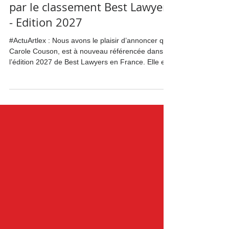
une nouvelle fois distinguée
par le classement Best Lawyers
- Edition 2027
#ActuArtlex : Nous avons le plaisir d’annoncer que
Carole Couson, est à nouveau référencée dans
l’édition 2027 de Best Lawyers en France. Elle est
distinguée cette année pour son expertise dans
trois domaines : Intellectual Property Law, Media
Law et Privacy and Data Security Law. Nous
remercions nos clients pour leur confiance
renouvelée, ainsi que l’ensemble de notre équipe
pour son engagement au quotidien. 🔗 Découvrez
les résultats du classement :
https://www.bestlawye