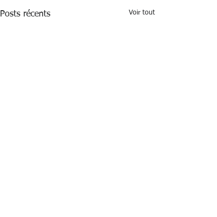
Voir tout
Posts récents
Alerte bonne pratique
conformité
Commentaires
Le 27 avril dernier, la CNIL a