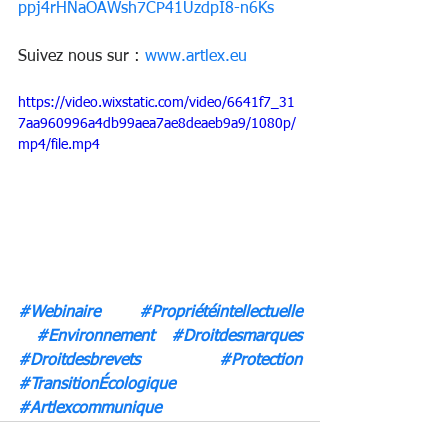
ppj4rHNaOAWsh7CP41UzdpI8-n6Ks
Suivez nous sur : 
www.artlex.eu
https://video.wixstatic.com/video/6641f7_31
7aa960996a4db99aea7ae8deaeb9a9/1080p/
mp4/file.mp4
#Webinaire
#Propriétéintellectuelle
#Environnement
#Droitdesmarques
#Droitdesbrevets
#Protection
#TransitionÉcologique
#Artlex
communique