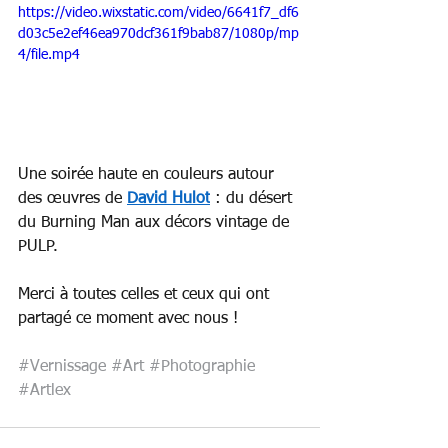
https://video.wixstatic.com/video/6641f7_df6
d03c5e2ef46ea970dcf361f9bab87/1080p/mp
4/file.mp4
Une soirée haute en couleurs autour 
des œuvres de 
David Hulot
 : du désert 
du Burning Man aux décors vintage de 
PULP.
Merci à toutes celles et ceux qui ont 
partagé ce moment avec nous !
#Vernissage
#Art
#Photographie
#Artlex