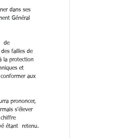
ner dans ses 
ment Général 
  de 
des failles de 
 la protection 
niques et  
 conformer aux 
urra prononcer, 
mais s'élever 
chiffre 
vé étant  retenu.