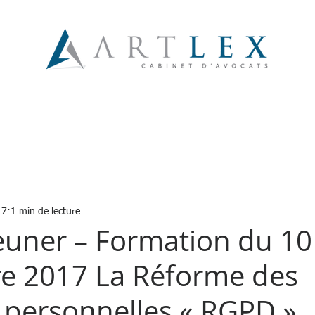
EXPERTISES
ASSOCIÉS
COLLABORATEURS
17
1 min de lecture
jeuner – Formation du 10
e 2017 La Réforme des
personnelles « RGPD »