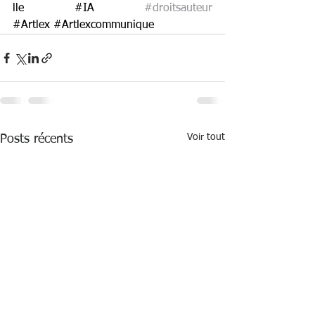
lle
#IA
#droitsauteur
#Artlex
#Artlexcommunique
Voir tout
Posts récents