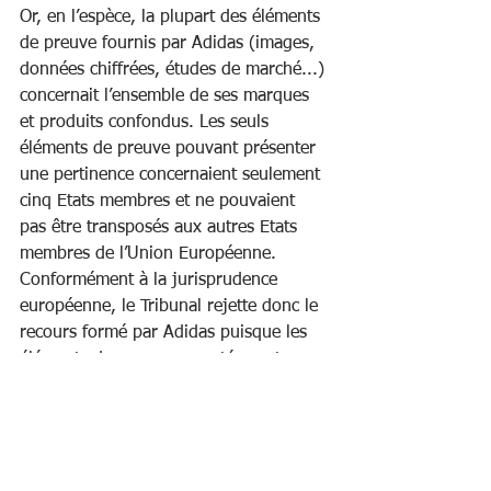
Or, en l’espèce, la plupart des éléments 
de preuve fournis par Adidas (images, 
données chiffrées, études de marché...) 
concernait l’ensemble de ses marques 
et produits confondus. Les seuls 
éléments de preuve pouvant présenter 
une pertinence concernaient seulement 
cinq Etats membres et ne pouvaient 
pas être transposés aux autres Etats 
membres de l’Union Européenne.
Conformément à la jurisprudence 
européenne, le Tribunal rejette donc le 
recours formé par Adidas puisque les 
éléments de preuve apportés sont 
insuffisants. 
Carole Couson-Warlop, Avocate, 
ARTLEX, Nantes 
Morgane Souffez, Juriste, ARTLEX, 