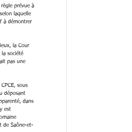
 règle prévue à 
selon laquelle 
f à démontrer 
ieux, la Cour  
la société 
ait pas une 
du CPCE, sous  
du déposant 
apparenté, dans 
y est 
domaine  
nt de Saône-et-