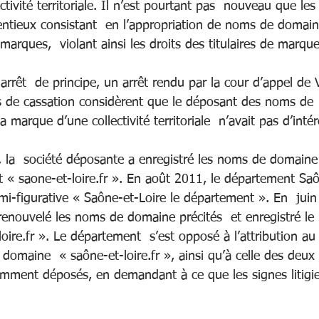
ctivité territoriale. Il n’est pourtant pas  nouveau que les
entieux consistant  en l’appropriation de noms de domain
arques,  violant ainsi les droits des titulaires de marques
rrêt  de principe, un arrêt rendu par la cour d’appel de V
s de cassation considèrent que le déposant des noms de
 marque d’une collectivité territoriale  n’avait pas d’intér
, la  société déposante a enregistré les noms de domaine
et « saone-et-loire.fr ». En août 2011, le département Saô
i-figurative « Saône-et-Loire le département ». En  juin
renouvelé les noms de domaine précités  et enregistré l
ire.fr ». Le département  s’est opposé à l’attribution au 
omaine  « saône-et-loire.fr », ainsi qu’à celle des deux
ment déposés, en demandant à ce que les signes litigieu