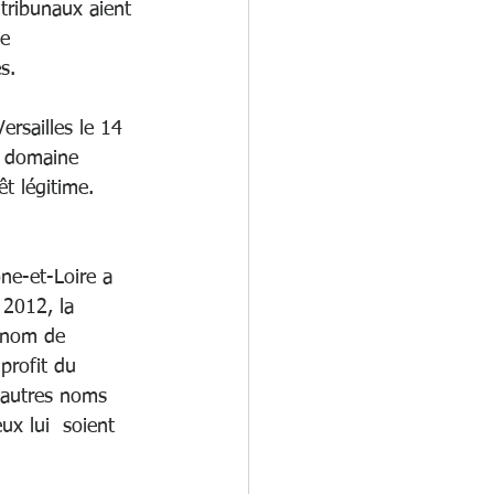
 tribunaux aient 
e 
.        
ersailles le 14 
  domaine 
êt légitime.
 
ne-et-Loire a  
 2012, la 
e nom de 
profit du 
 autres noms 
x lui  soient 