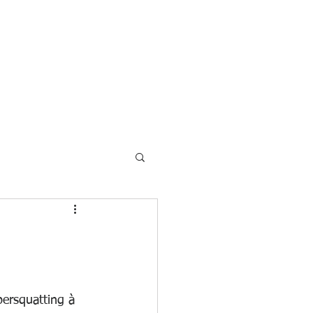
ACTUALITES
CONTACT
bersquatting à  