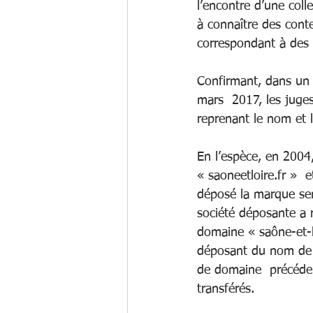
l’encontre d’une colle
à connaître des cont
correspondant à des m
Confirmant, dans un a
mars  2017, les juge
reprenant le nom et la
En l’espèce, en 2004
« saoneetloire.fr »  
déposé la marque sem
société déposante a 
domaine « saône-et-lo
déposant du nom de d
de domaine  précédem
transférés.