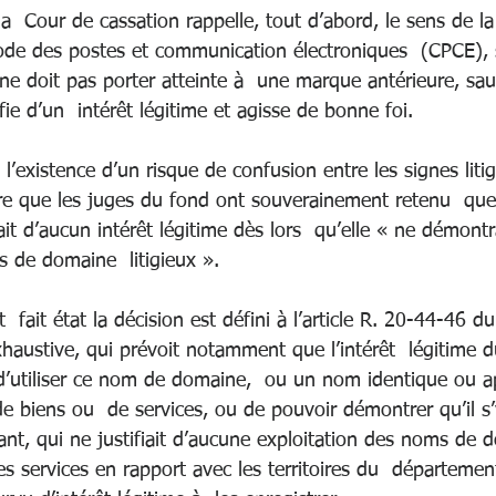
la  Cour de cassation rappelle, tout d’abord, le sens de la
Code des postes et communication électroniques  (CPCE), 
 doit pas porter atteinte à  une marque antérieure, sau
fie d’un  intérêt légitime et agisse de bonne foi. 
 l’existence d’un risque de confusion entre les signes litig
re que les juges du fond ont souverainement retenu  que 
t d’aucun intérêt légitime dès lors  qu’elle « ne démontr
s de domaine  litigieux ».
t  fait état la décision est défini à l’article R. 20-44-46 
xhaustive, qui prévoit notamment que l’intérêt  légitime 
« d’utiliser ce nom de domaine,  ou un nom identique ou 
de biens ou  de services, ou de pouvoir démontrer qu’il s’
ant, qui ne justifiait d’aucune exploitation des noms de 
 des services en rapport avec les territoires du  départeme