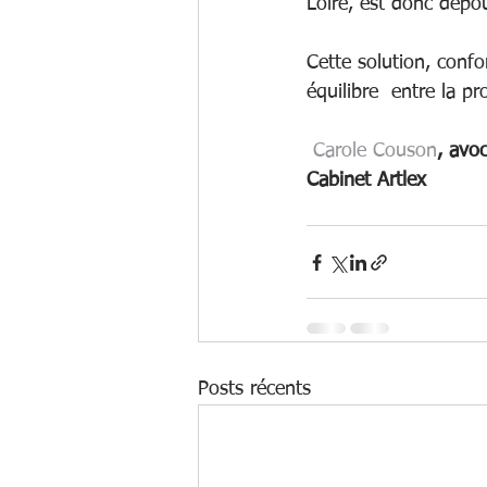
Loire, est donc dépour
Cette solution, confo
équilibre  entre la pr
Carole Couson
, avo
Cabinet Artlex
Posts récents